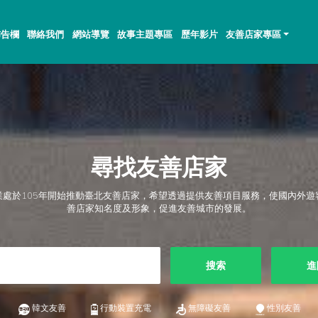
佈告欄
聯絡我們
網站導覽
故事主題專區
歷年影片
友善店家專區
尋找友善店家
業處於105年開始推動臺北友善店家，希望透過提供友善項目服務，使國內外遊
善店家知名度及形象，促進友善城市的發展。
搜索
進
韓文友善
行動裝置充電
無障礙友善
性別友善