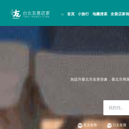
跳
頁
到
面
主
頂
:::
首頁
小旅行
地圖搜索
友善店家
要
端
內
容
區
塊
為提升臺北市友善形象，臺北市商
英文友善
日文友善