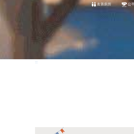
友善廁所
公
:::