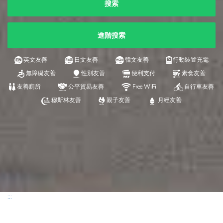
搜索
進階搜索
英文友善
日文友善
韓文友善
行動裝置充電
無障礙友善
性別友善
便利支付
素食友善
友善廁所
公平貿易友善
Free WiFi
自行車友善
穆斯林友善
親子友善
月經友善
:::