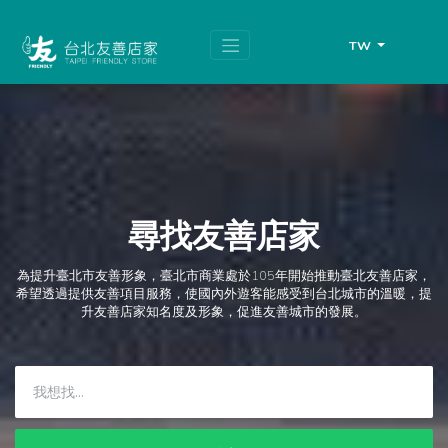
跳
頁
到
面
主
頂
TW
要
端
內
容
區
塊
尋找友善店家
為提升臺北市友善形象，臺北市商業處於105年開始推動臺北友善店家，
希望透過提供友善項目服務，使國內外遊客能感受到台北城市的溫暖，提
升友善店家知名度及形象，促進友善城市的發展。