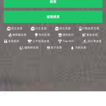
搜索
進階搜索
英文友善
日文友善
韓文友善
行動裝置充電
無障礙友善
性別友善
便利支付
素食友善
友善廁所
公平貿易友善
Free WiFi
自行車友善
穆斯林友善
親子友善
月經友善
:::