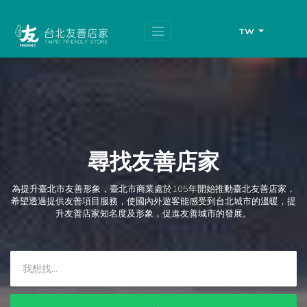
跳
頁
到
面
主
頂
TW
要
端
內
容
區
塊
尋找友善店家
為提升臺北市友善形象，臺北市商業處於105年開始推動臺北友善店家，
希望透過提供友善項目服務，使國內外遊客能感受到台北城市的溫暖，提
升友善店家知名度及形象，促進友善城市的發展。