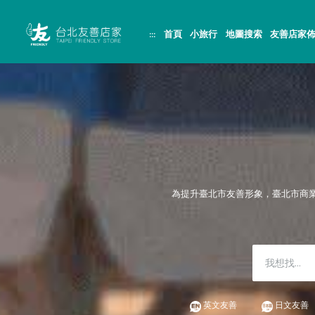
跳
頁
到
面
主
頂
:::
首頁
小旅行
地圖搜索
友善店家
要
端
內
容
區
塊
為提升臺北市友善形象，臺北市商
英文友善
日文友善