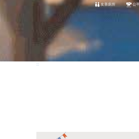
友善廁所
公
:::