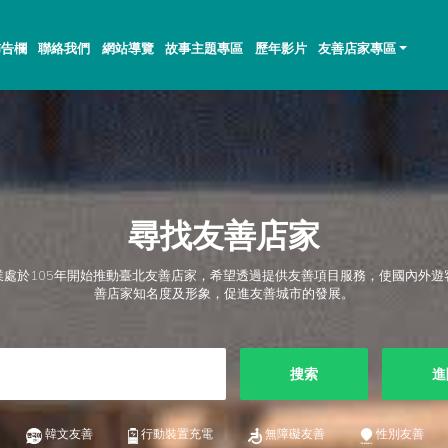
佈告欄
聯絡我們
網站導覽
故事主題專區
歷年影片
友善店家專區
尋找友善店家
業處於105年開始推動臺北友善店家，希望透過提供友善項目服務，使國內外遊
善店家知名度及形象，促進友善城市的發展。
搜索
進
韓文友善
行動裝置充電
無障礙友善
性別友善