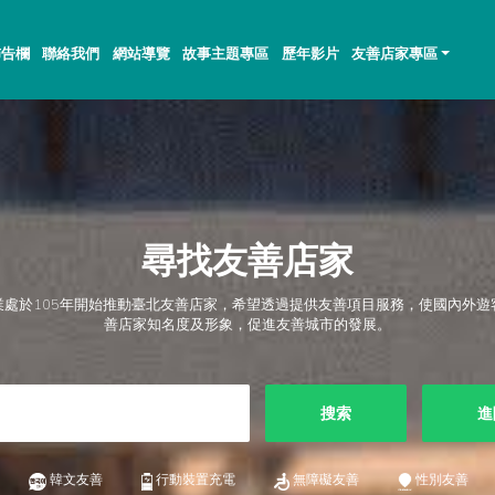
佈告欄
聯絡我們
網站導覽
故事主題專區
歷年影片
友善店家專區
尋找友善店家
業處於105年開始推動臺北友善店家，希望透過提供友善項目服務，使國內外遊
善店家知名度及形象，促進友善城市的發展。
搜索
進
韓文友善
行動裝置充電
無障礙友善
性別友善