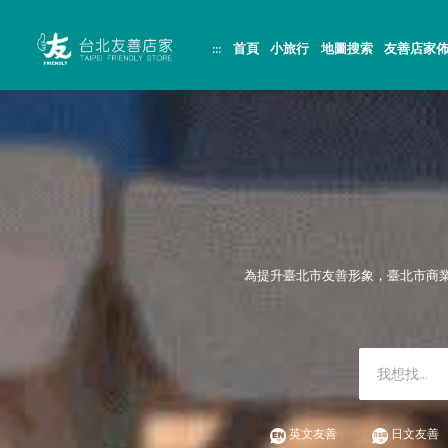
跳
頁
到
面
主
頂
:::
首頁
小旅行
地圖搜索
友善店家
要
端
內
容
區
塊
為提升臺北市友善形象，臺北市商
英文友善
日文友善