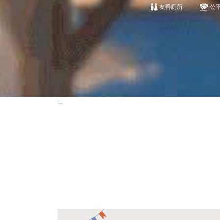
友善廁所
公
:::