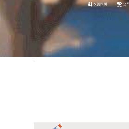
友善廁所
公
:::