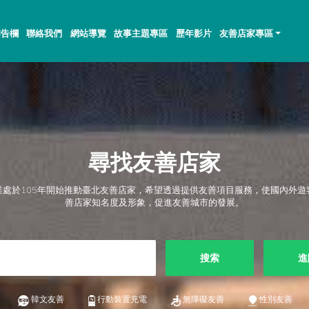
佈告欄
聯絡我們
網站導覽
故事主題專區
歷年影片
友善店家專區
尋找友善店家
業處於105年開始推動臺北友善店家，希望透過提供友善項目服務，使國內外遊
善店家知名度及形象，促進友善城市的發展。
搜索
進
韓文友善
行動裝置充電
無障礙友善
性別友善