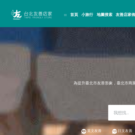
跳
頁
到
面
主
頂
:::
首頁
小旅行
地圖搜索
友善店家
要
端
內
容
區
塊
為提升臺北市友善形象，臺北市商
英文友善
日文友善