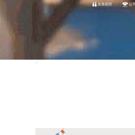
友善廁所
公
:::