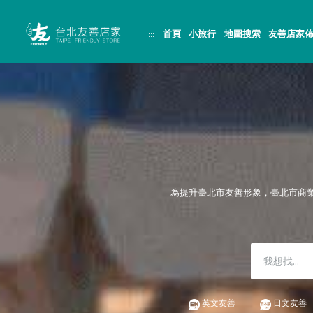
跳
頁
到
面
主
頂
:::
首頁
小旅行
地圖搜索
友善店家
要
端
內
容
區
塊
為提升臺北市友善形象，臺北市商
英文友善
日文友善