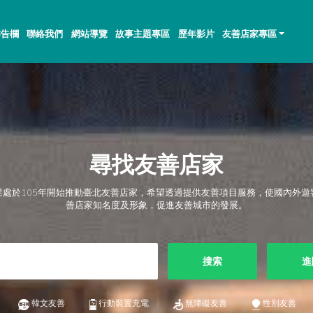
佈告欄
聯絡我們
網站導覽
故事主題專區
歷年影片
友善店家專區
尋找友善店家
業處於105年開始推動臺北友善店家，希望透過提供友善項目服務，使國內外遊
善店家知名度及形象，促進友善城市的發展。
搜索
進
韓文友善
行動裝置充電
無障礙友善
性別友善