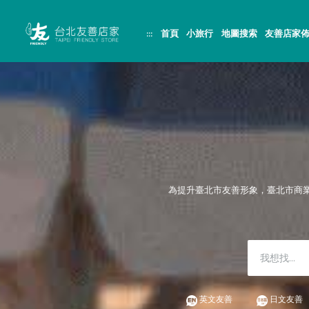
跳
頁
到
面
主
頂
:::
首頁
小旅行
地圖搜索
友善店家
要
端
內
容
區
塊
為提升臺北市友善形象，臺北市商
英文友善
日文友善