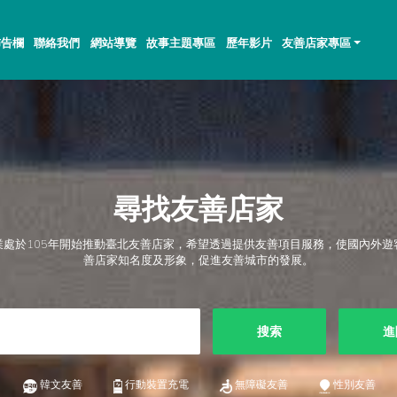
佈告欄
聯絡我們
網站導覽
故事主題專區
歷年影片
友善店家專區
尋找友善店家
業處於105年開始推動臺北友善店家，希望透過提供友善項目服務，使國內外遊
善店家知名度及形象，促進友善城市的發展。
搜索
進
韓文友善
行動裝置充電
無障礙友善
性別友善