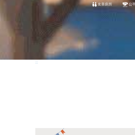
友善廁所
公
:::