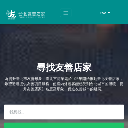
跳
頁
到
面
主
頂
TW
要
端
內
容
區
塊
尋找友善店家
為提升臺北市友善形象，臺北市商業處於105年開始推動臺北友善店家，
希望透過提供友善項目服務，使國內外遊客能感受到台北城市的溫暖，提
升友善店家知名度及形象，促進友善城市的發展。