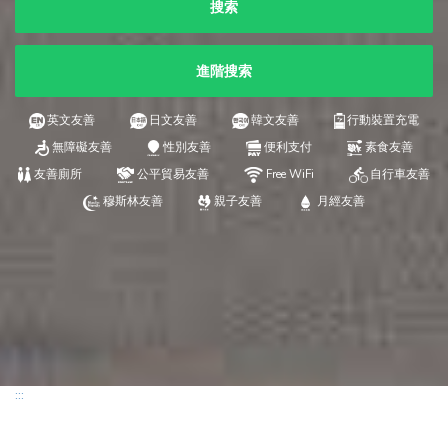
搜索
進階搜索
英文友善
日文友善
韓文友善
行動裝置充電
無障礙友善
性別友善
便利支付
素食友善
友善廁所
公平貿易友善
Free WiFi
自行車友善
穆斯林友善
親子友善
月經友善
:::