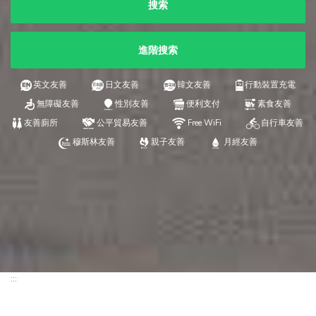
搜索
進階搜索
英文友善
日文友善
韓文友善
行動裝置充電
無障礙友善
性別友善
便利支付
素食友善
友善廁所
公平貿易友善
Free WiFi
自行車友善
穆斯林友善
親子友善
月經友善
:::