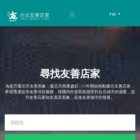
跳
頁
到
面
主
頂
TW
要
端
內
容
區
塊
尋找友善店家
為提升臺北市友善形象，臺北市商業處於105年開始推動臺北友善店家，
希望透過提供友善項目服務，使國內外遊客能感受到台北城市的溫暖，提
升友善店家知名度及形象，促進友善城市的發展。