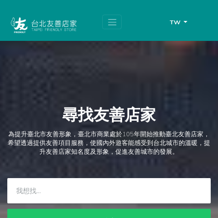
跳
頁
到
面
主
頂
TW
要
端
內
容
區
塊
尋找友善店家
為提升臺北市友善形象，臺北市商業處於105年開始推動臺北友善店家，
希望透過提供友善項目服務，使國內外遊客能感受到台北城市的溫暖，提
升友善店家知名度及形象，促進友善城市的發展。