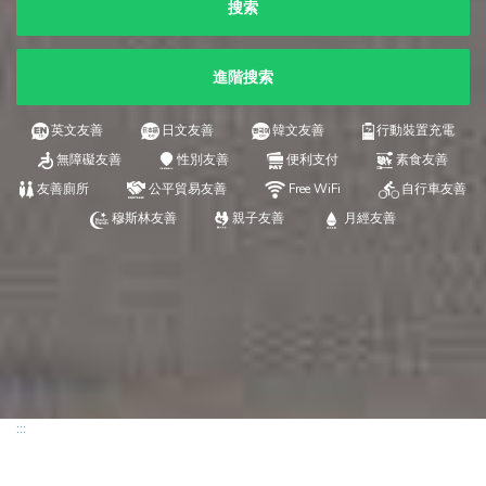
搜索
進階搜索
英文友善
日文友善
韓文友善
行動裝置充電
無障礙友善
性別友善
便利支付
素食友善
友善廁所
公平貿易友善
Free WiFi
自行車友善
穆斯林友善
親子友善
月經友善
:::