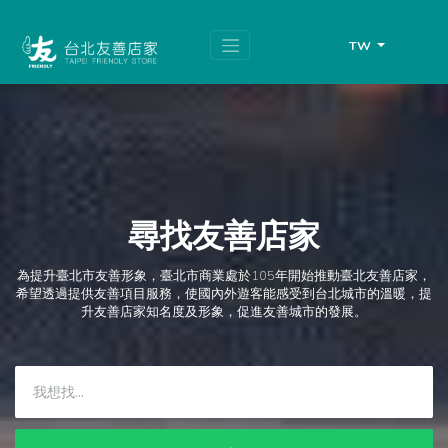
跳
頁
到
面
主
頂
TW
要
端
內
容
區
塊
尋找友善店家
為提升臺北市友善形象，臺北市商業處於105年開始推動臺北友善店家，
希望透過提供友善項目服務，使國內外遊客能感受到台北城市的溫暖，提
升友善店家知名度及形象，促進友善城市的發展。