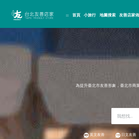
跳
頁
到
面
主
頂
:::
首頁
小旅行
地圖搜索
友善店家
要
端
內
容
區
塊
為提升臺北市友善形象，臺北市商
英文友善
日文友善