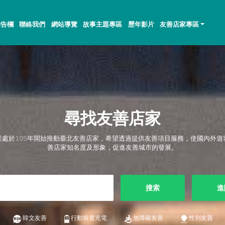
佈告欄
聯絡我們
網站導覽
故事主題專區
歷年影片
友善店家專區
尋找友善店家
業處於105年開始推動臺北友善店家，希望透過提供友善項目服務，使國內外遊
善店家知名度及形象，促進友善城市的發展。
搜索
進
韓文友善
行動裝置充電
無障礙友善
性別友善