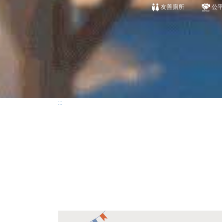
友善廁所
公
:::