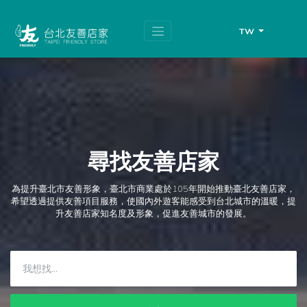
跳
頁
到
面
主
頂
TW
要
端
內
容
區
塊
尋找友善店家
為提升臺北市友善形象，臺北市商業處於105年開始推動臺北友善店家，
希望透過提供友善項目服務，使國內外遊客能感受到台北城市的溫暖，提
升友善店家知名度及形象，促進友善城市的發展。