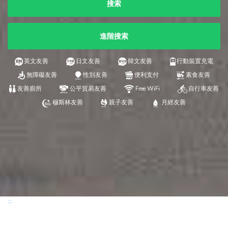
搜索
進階搜索
英文友善
日文友善
韓文友善
行動裝置充電
無障礙友善
性別友善
便利支付
素食友善
友善廁所
公平貿易友善
Free WiFi
自行車友善
穆斯林友善
親子友善
月經友善
:::