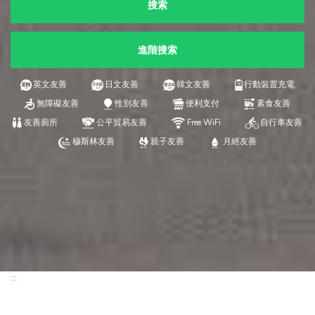
搜索
進階搜索
英文友善
日文友善
韓文友善
行動裝置充電
無障礙友善
性別友善
便利支付
素食友善
友善廁所
公平貿易友善
Free WiFi
自行車友善
穆斯林友善
親子友善
月經友善
:::