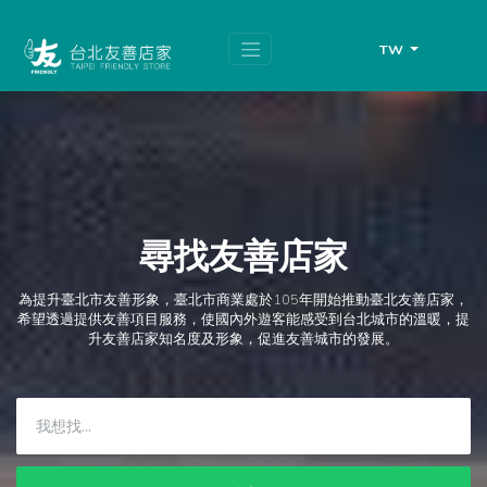
跳
頁
到
面
主
頂
TW
要
端
內
容
區
塊
尋找友善店家
為提升臺北市友善形象，臺北市商業處於105年開始推動臺北友善店家，
希望透過提供友善項目服務，使國內外遊客能感受到台北城市的溫暖，提
升友善店家知名度及形象，促進友善城市的發展。