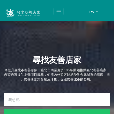
跳
頁
到
面
主
頂
TW
要
端
內
容
區
塊
尋找友善店家
為提升臺北市友善形象，臺北市商業處於105年開始推動臺北友善店家，
希望透過提供友善項目服務，使國內外遊客能感受到台北城市的溫暖，提
升友善店家知名度及形象，促進友善城市的發展。