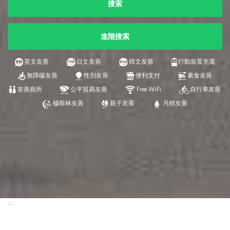
搜索
進階搜索
英文友善
日文友善
韓文友善
行動裝置充電
無障礙友善
性別友善
便利支付
素食友善
友善廁所
公平貿易友善
Free WiFi
自行車友善
穆斯林友善
親子友善
月經友善
:::