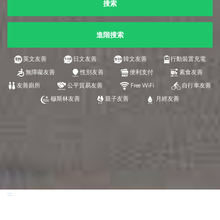
搜索
進階搜索
英文友善
日文友善
韓文友善
行動裝置充電
無障礙友善
性別友善
便利支付
素食友善
友善廁所
公平貿易友善
Free WiFi
自行車友善
穆斯林友善
親子友善
月經友善
:::