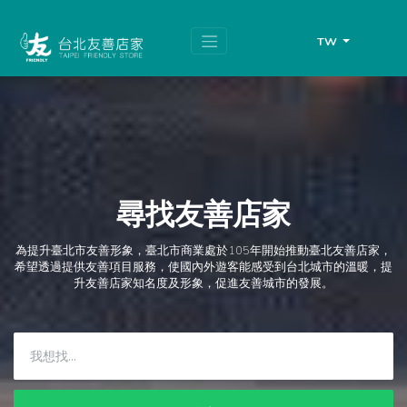
跳
頁
到
面
主
頂
TW
要
端
內
容
區
塊
尋找友善店家
為提升臺北市友善形象，臺北市商業處於105年開始推動臺北友善店家，
希望透過提供友善項目服務，使國內外遊客能感受到台北城市的溫暖，提
升友善店家知名度及形象，促進友善城市的發展。