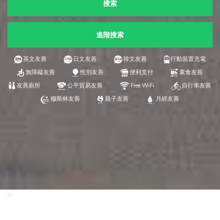
搜索
進階搜索
英文友善
日文友善
韓文友善
行動裝置充電
無障礙友善
性別友善
便利支付
素食友善
友善廁所
公平貿易友善
Free WiFi
自行車友善
穆斯林友善
親子友善
月經友善
:::