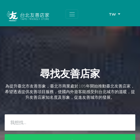
跳
頁
到
面
主
頂
TW
要
端
內
容
區
塊
尋找友善店家
為提升臺北市友善形象，臺北市商業處於105年開始推動臺北友善店家，
希望透過提供友善項目服務，使國內外遊客能感受到台北城市的溫暖，提
升友善店家知名度及形象，促進友善城市的發展。