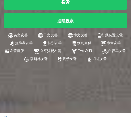
搜索
進階搜索
英文友善
日文友善
韓文友善
行動裝置充電
無障礙友善
性別友善
便利支付
素食友善
友善廁所
公平貿易友善
Free WiFi
自行車友善
穆斯林友善
親子友善
月經友善
:::