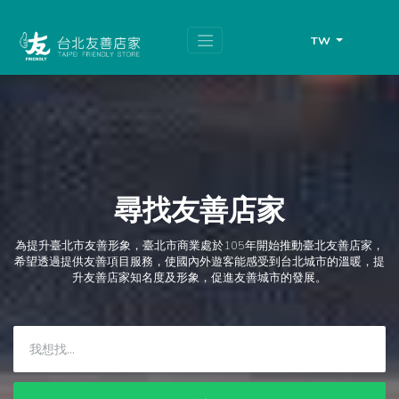
跳
頁
到
面
主
頂
TW
要
端
內
容
區
塊
尋找友善店家
為提升臺北市友善形象，臺北市商業處於105年開始推動臺北友善店家，
希望透過提供友善項目服務，使國內外遊客能感受到台北城市的溫暖，提
升友善店家知名度及形象，促進友善城市的發展。