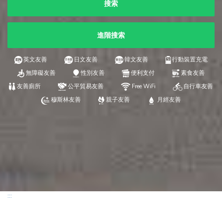
搜索
進階搜索
英文友善
日文友善
韓文友善
行動裝置充電
無障礙友善
性別友善
便利支付
素食友善
友善廁所
公平貿易友善
Free WiFi
自行車友善
穆斯林友善
親子友善
月經友善
:::