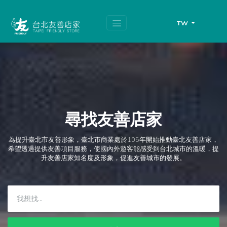
跳
頁
到
面
主
頂
TW
要
端
內
容
區
塊
尋找友善店家
為提升臺北市友善形象，臺北市商業處於105年開始推動臺北友善店家，
希望透過提供友善項目服務，使國內外遊客能感受到台北城市的溫暖，提
升友善店家知名度及形象，促進友善城市的發展。