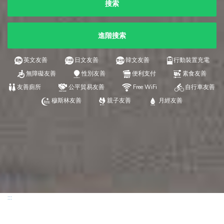
搜索
進階搜索
英文友善
日文友善
韓文友善
行動裝置充電
無障礙友善
性別友善
便利支付
素食友善
友善廁所
公平貿易友善
Free WiFi
自行車友善
穆斯林友善
親子友善
月經友善
:::