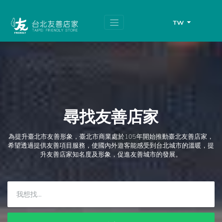
跳
頁
到
面
主
頂
TW
要
端
內
容
區
塊
尋找友善店家
為提升臺北市友善形象，臺北市商業處於105年開始推動臺北友善店家，
希望透過提供友善項目服務，使國內外遊客能感受到台北城市的溫暖，提
升友善店家知名度及形象，促進友善城市的發展。