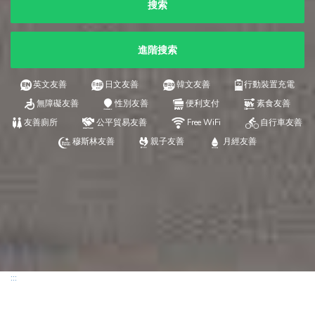
搜索
進階搜索
英文友善
日文友善
韓文友善
行動裝置充電
無障礙友善
性別友善
便利支付
素食友善
友善廁所
公平貿易友善
Free WiFi
自行車友善
穆斯林友善
親子友善
月經友善
:::