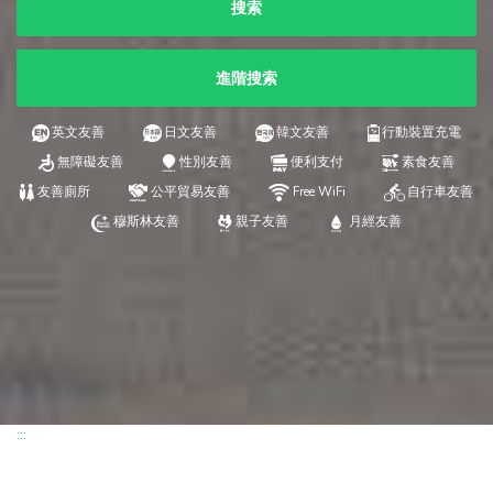
搜索
進階搜索
英文友善
日文友善
韓文友善
行動裝置充電
無障礙友善
性別友善
便利支付
素食友善
友善廁所
公平貿易友善
Free WiFi
自行車友善
穆斯林友善
親子友善
月經友善
:::