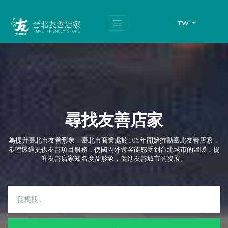
跳
頁
到
面
主
頂
TW
要
端
內
容
區
塊
尋找友善店家
為提升臺北市友善形象，臺北市商業處於105年開始推動臺北友善店家，
希望透過提供友善項目服務，使國內外遊客能感受到台北城市的溫暖，提
升友善店家知名度及形象，促進友善城市的發展。