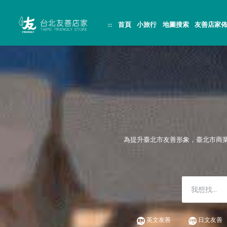
跳
頁
到
面
主
頂
:::
首頁
小旅行
地圖搜索
友善店家
要
端
內
容
區
塊
為提升臺北市友善形象，臺北市商
英文友善
日文友善