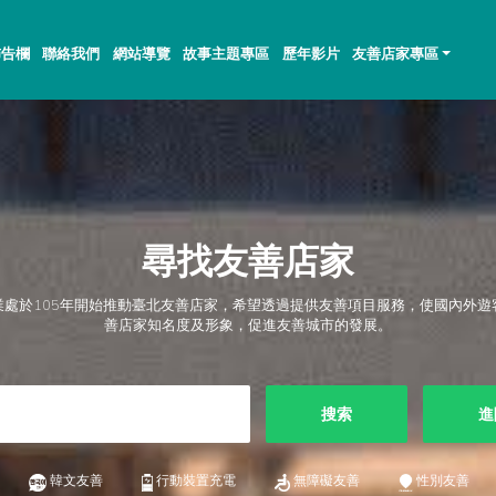
佈告欄
聯絡我們
網站導覽
故事主題專區
歷年影片
友善店家專區
尋找友善店家
業處於105年開始推動臺北友善店家，希望透過提供友善項目服務，使國內外遊
善店家知名度及形象，促進友善城市的發展。
搜索
進
韓文友善
行動裝置充電
無障礙友善
性別友善