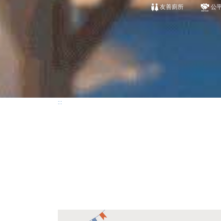
友善廁所
公
:::