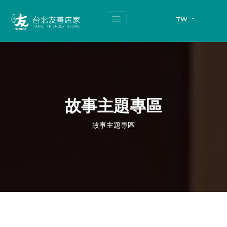
跳
頁
到
面
TW
主
頂
要
端
內
容
區
塊
故事主題專區
故事主題專區