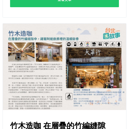
竹木造咖 在層疊的竹編縫隙