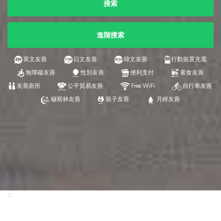
搜索
進階搜索
英文友善
日文友善
韓文友善
行動裝置充電
無障礙友善
性別友善
便利支付
素食友善
友善廁所
公平貿易友善
Free WiFi
自行車友善
穆斯林友善
親子友善
月經友善
:::