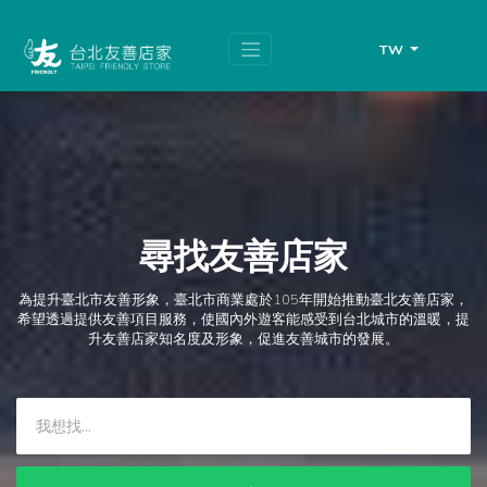
跳
頁
到
面
主
頂
TW
要
端
內
容
區
塊
尋找友善店家
為提升臺北市友善形象，臺北市商業處於105年開始推動臺北友善店家，
希望透過提供友善項目服務，使國內外遊客能感受到台北城市的溫暖，提
升友善店家知名度及形象，促進友善城市的發展。