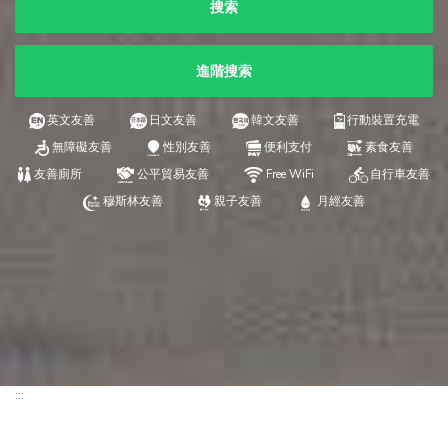
搜索
進階搜索
英文友善
日文友善
韓文友善
行動裝置充電
無障礙友善
性別友善
便利支付
素食友善
友善廁所
公平貿易友善
Free WiFi
自行車友善
穆斯林友善
親子友善
月經友善
:::