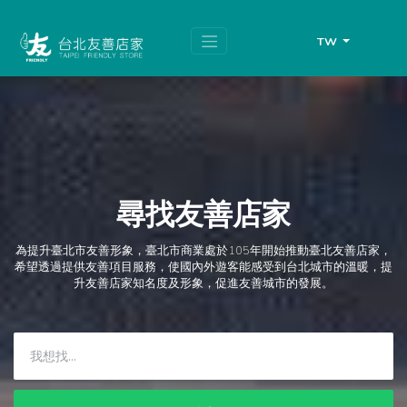
跳
頁
到
面
主
頂
TW
要
端
內
容
區
塊
尋找友善店家
為提升臺北市友善形象，臺北市商業處於105年開始推動臺北友善店家，
希望透過提供友善項目服務，使國內外遊客能感受到台北城市的溫暖，提
升友善店家知名度及形象，促進友善城市的發展。