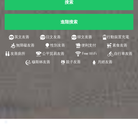
搜索
進階搜索
英文友善
日文友善
韓文友善
行動裝置充電
無障礙友善
性別友善
便利支付
素食友善
友善廁所
公平貿易友善
Free WiFi
自行車友善
穆斯林友善
親子友善
月經友善
:::