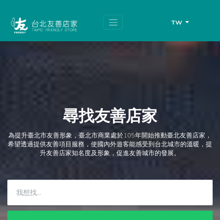
跳
頁
到
面
主
頂
TW
要
端
內
容
區
塊
尋找友善店家
為提升臺北市友善形象，臺北市商業處於105年開始推動臺北友善店家，
希望透過提供友善項目服務，使國內外遊客能感受到台北城市的溫暖，提
升友善店家知名度及形象，促進友善城市的發展。