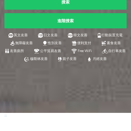
搜索
進階搜索
英文友善
日文友善
韓文友善
行動裝置充電
無障礙友善
性別友善
便利支付
素食友善
友善廁所
公平貿易友善
Free WiFi
自行車友善
穆斯林友善
親子友善
月經友善
:::