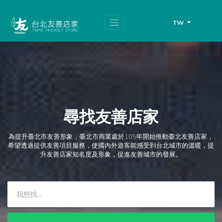
跳
頁
到
面
主
頂
TW
要
端
內
容
區
塊
尋找友善店家
為提升臺北市友善形象，臺北市商業處於105年開始推動臺北友善店家，
希望透過提供友善項目服務，使國內外遊客能感受到台北城市的溫暖，提
升友善店家知名度及形象，促進友善城市的發展。