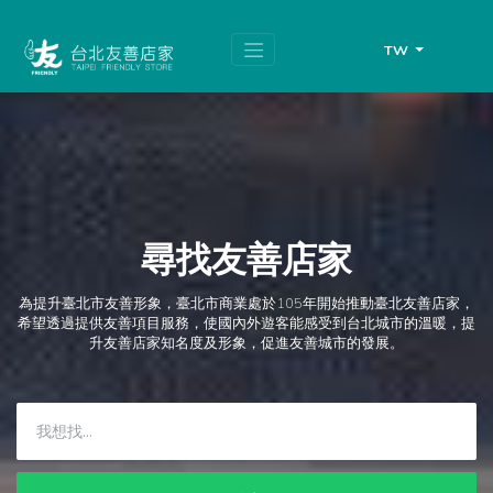
跳
頁
到
面
主
頂
TW
要
端
內
容
區
塊
尋找友善店家
為提升臺北市友善形象，臺北市商業處於105年開始推動臺北友善店家，
希望透過提供友善項目服務，使國內外遊客能感受到台北城市的溫暖，提
升友善店家知名度及形象，促進友善城市的發展。