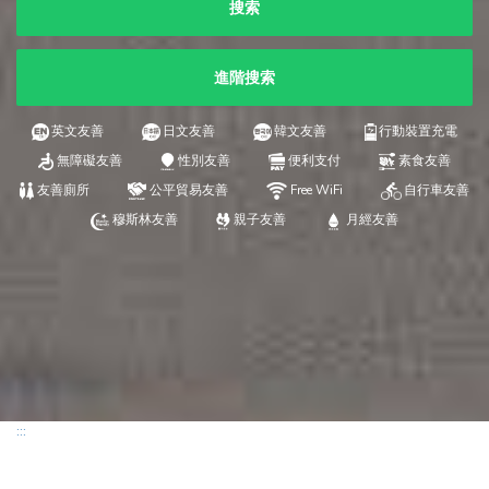
搜索
進階搜索
英文友善
日文友善
韓文友善
行動裝置充電
無障礙友善
性別友善
便利支付
素食友善
友善廁所
公平貿易友善
Free WiFi
自行車友善
穆斯林友善
親子友善
月經友善
:::