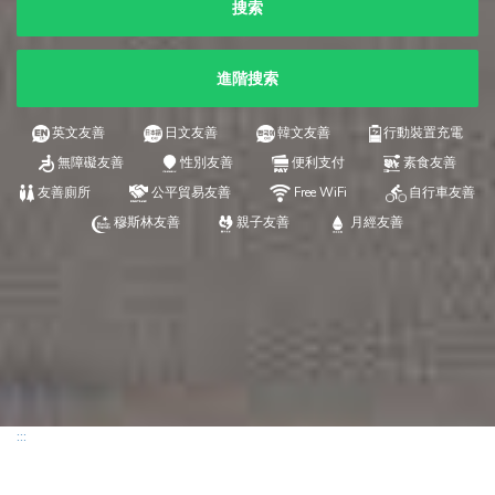
搜索
進階搜索
英文友善
日文友善
韓文友善
行動裝置充電
無障礙友善
性別友善
便利支付
素食友善
友善廁所
公平貿易友善
Free WiFi
自行車友善
穆斯林友善
親子友善
月經友善
:::