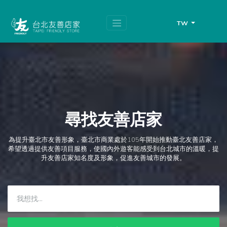
跳
頁
到
面
主
頂
TW
要
端
內
容
區
塊
尋找友善店家
為提升臺北市友善形象，臺北市商業處於105年開始推動臺北友善店家，
希望透過提供友善項目服務，使國內外遊客能感受到台北城市的溫暖，提
升友善店家知名度及形象，促進友善城市的發展。