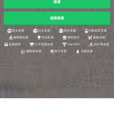
搜索
進階搜索
英文友善
日文友善
韓文友善
行動裝置充電
無障礙友善
性別友善
便利支付
素食友善
友善廁所
公平貿易友善
Free WiFi
自行車友善
穆斯林友善
親子友善
月經友善
:::