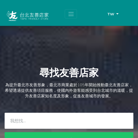
跳
頁
到
面
主
頂
TW
要
端
內
容
區
塊
尋找友善店家
為提升臺北市友善形象，臺北市商業處於105年開始推動臺北友善店家，
希望透過提供友善項目服務，使國內外遊客能感受到台北城市的溫暖，提
升友善店家知名度及形象，促進友善城市的發展。