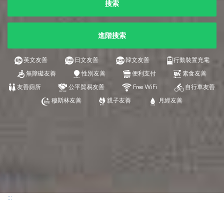
搜索
進階搜索
英文友善
日文友善
韓文友善
行動裝置充電
無障礙友善
性別友善
便利支付
素食友善
友善廁所
公平貿易友善
Free WiFi
自行車友善
穆斯林友善
親子友善
月經友善
:::