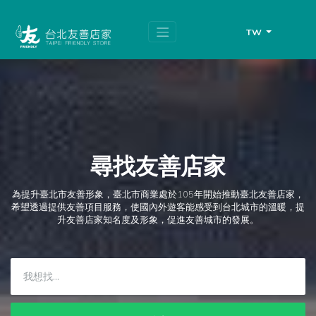
跳
頁
到
面
主
頂
TW
要
端
內
容
區
塊
尋找友善店家
為提升臺北市友善形象，臺北市商業處於105年開始推動臺北友善店家，
希望透過提供友善項目服務，使國內外遊客能感受到台北城市的溫暖，提
升友善店家知名度及形象，促進友善城市的發展。