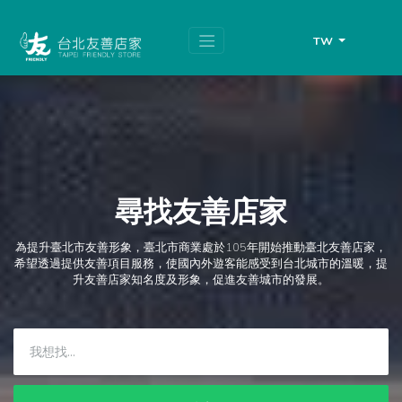
跳
頁
到
面
主
頂
TW
要
端
內
容
區
塊
尋找友善店家
為提升臺北市友善形象，臺北市商業處於105年開始推動臺北友善店家，
希望透過提供友善項目服務，使國內外遊客能感受到台北城市的溫暖，提
升友善店家知名度及形象，促進友善城市的發展。