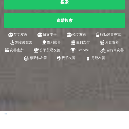
搜索
進階搜索
英文友善
日文友善
韓文友善
行動裝置充電
無障礙友善
性別友善
便利支付
素食友善
友善廁所
公平貿易友善
Free WiFi
自行車友善
穆斯林友善
親子友善
月經友善
:::