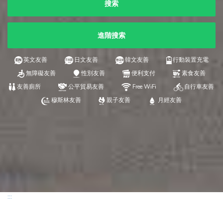
搜索
進階搜索
英文友善
日文友善
韓文友善
行動裝置充電
無障礙友善
性別友善
便利支付
素食友善
友善廁所
公平貿易友善
Free WiFi
自行車友善
穆斯林友善
親子友善
月經友善
:::