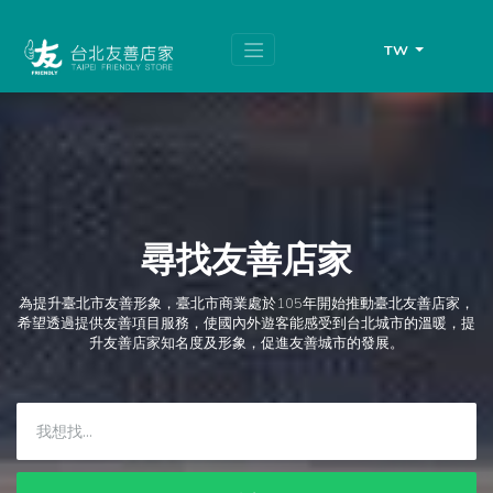
跳
頁
到
面
主
頂
TW
要
端
內
容
區
塊
尋找友善店家
為提升臺北市友善形象，臺北市商業處於105年開始推動臺北友善店家，
希望透過提供友善項目服務，使國內外遊客能感受到台北城市的溫暖，提
升友善店家知名度及形象，促進友善城市的發展。