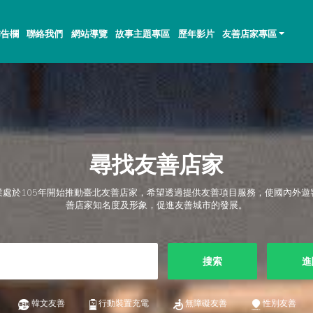
佈告欄
聯絡我們
網站導覽
故事主題專區
歷年影片
友善店家專區
尋找友善店家
業處於105年開始推動臺北友善店家，希望透過提供友善項目服務，使國內外遊
善店家知名度及形象，促進友善城市的發展。
搜索
進
韓文友善
行動裝置充電
無障礙友善
性別友善