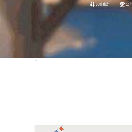
友善廁所
公
:::