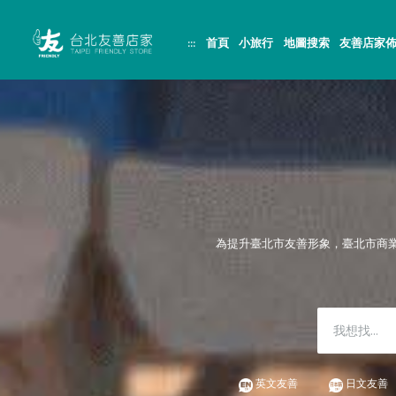
跳
頁
到
面
主
頂
:::
首頁
小旅行
地圖搜索
友善店家
要
端
內
容
區
塊
為提升臺北市友善形象，臺北市商
英文友善
日文友善