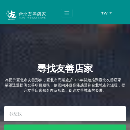
跳
頁
到
面
主
頂
TW
要
端
內
容
區
塊
尋找友善店家
為提升臺北市友善形象，臺北市商業處於105年開始推動臺北友善店家，
希望透過提供友善項目服務，使國內外遊客能感受到台北城市的溫暖，提
升友善店家知名度及形象，促進友善城市的發展。