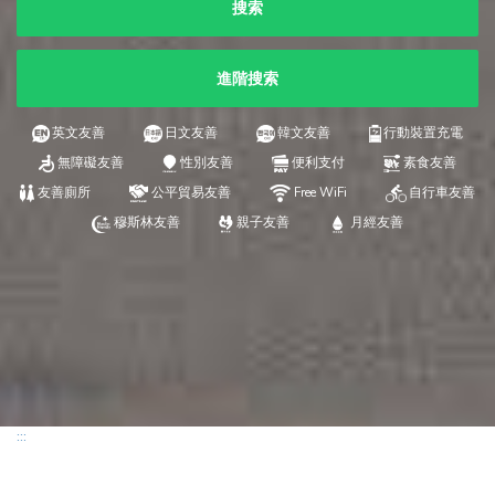
搜索
進階搜索
英文友善
日文友善
韓文友善
行動裝置充電
無障礙友善
性別友善
便利支付
素食友善
友善廁所
公平貿易友善
Free WiFi
自行車友善
穆斯林友善
親子友善
月經友善
:::