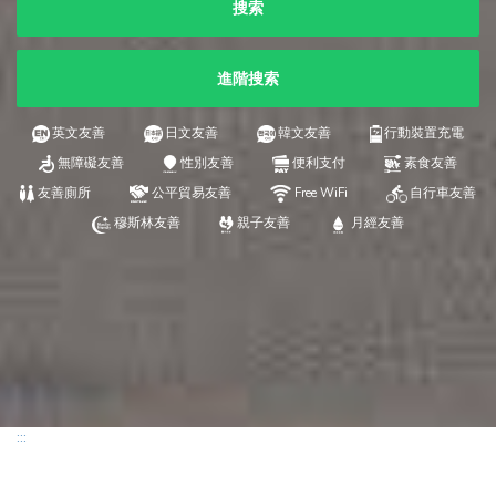
搜索
進階搜索
英文友善
日文友善
韓文友善
行動裝置充電
無障礙友善
性別友善
便利支付
素食友善
友善廁所
公平貿易友善
Free WiFi
自行車友善
穆斯林友善
親子友善
月經友善
:::