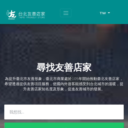
跳
頁
到
面
主
頂
TW
要
端
內
容
區
塊
尋找友善店家
為提升臺北市友善形象，臺北市商業處於105年開始推動臺北友善店家，
希望透過提供友善項目服務，使國內外遊客能感受到台北城市的溫暖，提
升友善店家知名度及形象，促進友善城市的發展。