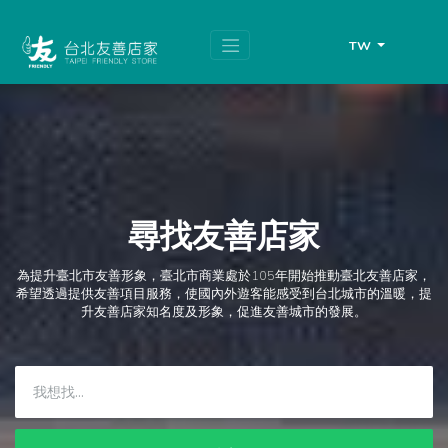
跳
頁
到
面
主
頂
TW
要
端
內
容
區
塊
尋找友善店家
為提升臺北市友善形象，臺北市商業處於105年開始推動臺北友善店家，
希望透過提供友善項目服務，使國內外遊客能感受到台北城市的溫暖，提
升友善店家知名度及形象，促進友善城市的發展。