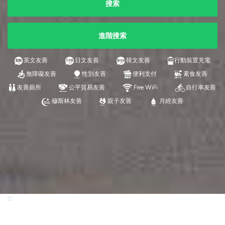
搜索
進階搜索
英文友善
日文友善
韓文友善
行動裝置充電
無障礙友善
性別友善
便利支付
素食友善
友善廁所
公平貿易友善
Free WiFi
自行車友善
穆斯林友善
親子友善
月經友善
:::