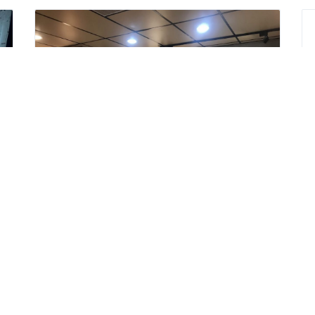
閨蜜專屬
休閒娛樂
地址