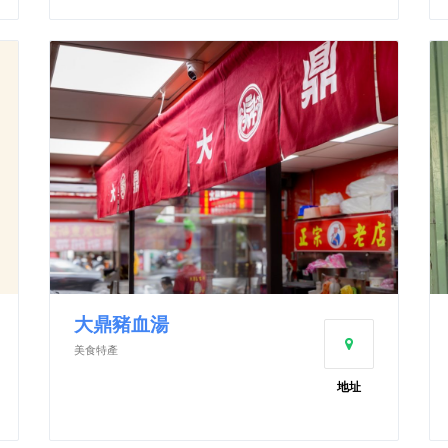
大鼎豬血湯
美食特產
地址