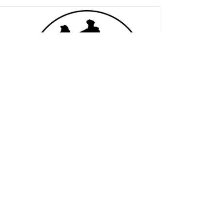
什玖鍋物
美食特產
地址