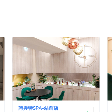
詩嫚特SPA-站前店