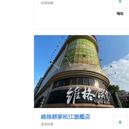
休閒娛樂
地址
維格餅家松江旗艦店
美食特產