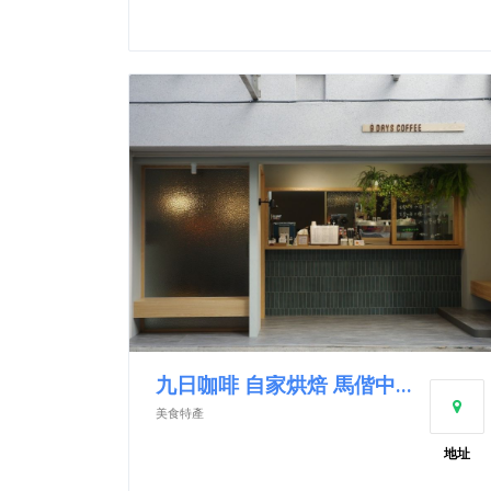
九日咖啡 自家烘焙 馬偕中山店
美食特產
地址