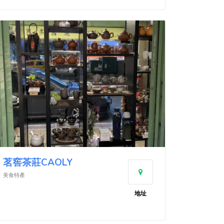
茗窖茶莊CAOLY
美食特產
地址