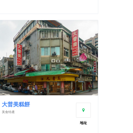
大普美糕餅
美食特產
地址