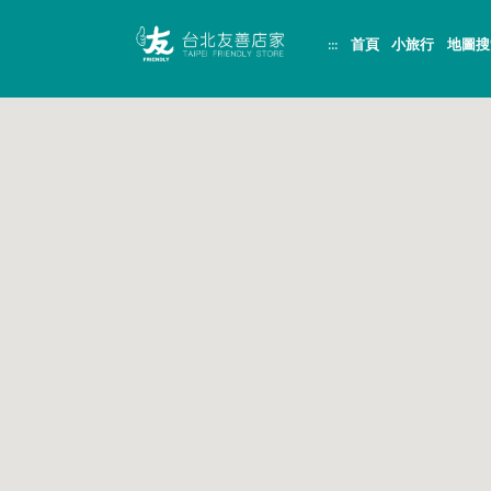
跳
頁
到
面
:::
首頁
小旅行
地圖搜
主
頂
要
端
內
容
區
塊