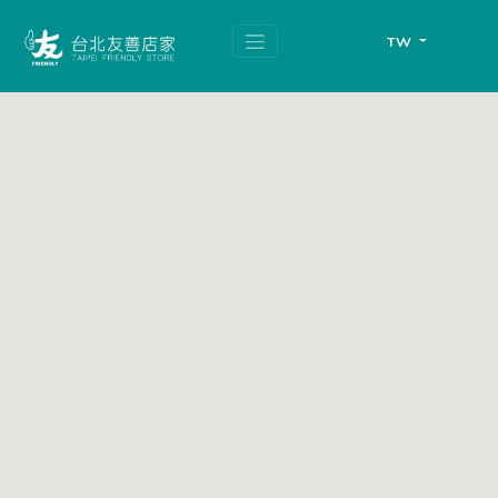
跳
頁
到
面
TW
主
頂
要
端
內
容
區
塊