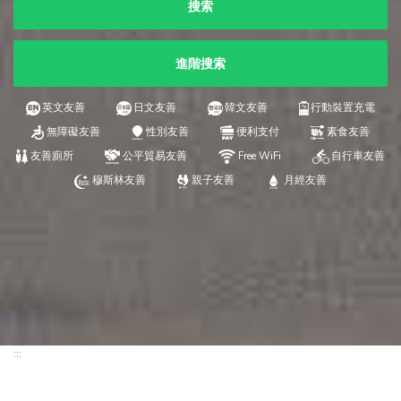
搜索
進階搜索
英文友善
日文友善
韓文友善
行動裝置充電
無障礙友善
性別友善
便利支付
素食友善
友善廁所
公平貿易友善
Free WiFi
自行車友善
穆斯林友善
親子友善
月經友善
:::