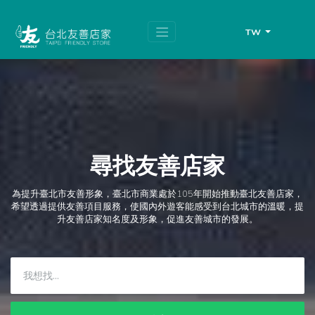
跳
頁
到
面
主
頂
TW
要
端
內
容
區
塊
尋找友善店家
為提升臺北市友善形象，臺北市商業處於105年開始推動臺北友善店家，
希望透過提供友善項目服務，使國內外遊客能感受到台北城市的溫暖，提
升友善店家知名度及形象，促進友善城市的發展。