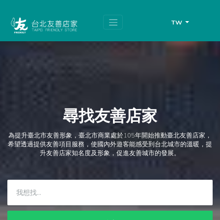
跳
頁
到
面
主
頂
TW
要
端
內
容
區
塊
尋找友善店家
為提升臺北市友善形象，臺北市商業處於105年開始推動臺北友善店家，
希望透過提供友善項目服務，使國內外遊客能感受到台北城市的溫暖，提
升友善店家知名度及形象，促進友善城市的發展。