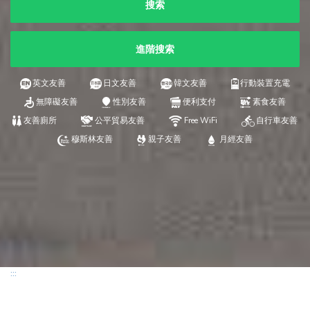
搜索
進階搜索
英文友善
日文友善
韓文友善
行動裝置充電
無障礙友善
性別友善
便利支付
素食友善
友善廁所
公平貿易友善
Free WiFi
自行車友善
穆斯林友善
親子友善
月經友善
:::