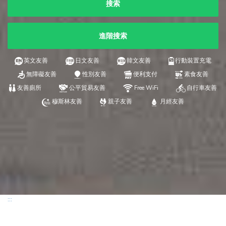
搜索
進階搜索
英文友善
日文友善
韓文友善
行動裝置充電
無障礙友善
性別友善
便利支付
素食友善
友善廁所
公平貿易友善
Free WiFi
自行車友善
穆斯林友善
親子友善
月經友善
:::