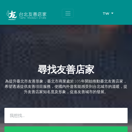
跳
頁
到
面
主
頂
TW
要
端
內
容
區
塊
尋找友善店家
為提升臺北市友善形象，臺北市商業處於105年開始推動臺北友善店家，
希望透過提供友善項目服務，使國內外遊客能感受到台北城市的溫暖，提
升友善店家知名度及形象，促進友善城市的發展。