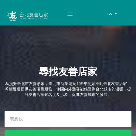
跳
頁
到
面
主
頂
TW
要
端
內
容
區
塊
尋找友善店家
為提升臺北市友善形象，臺北市商業處於105年開始推動臺北友善店家，
希望透過提供友善項目服務，使國內外遊客能感受到台北城市的溫暖，提
升友善店家知名度及形象，促進友善城市的發展。