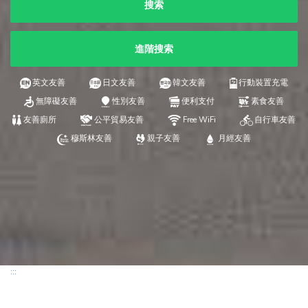
搜索
進階搜索
英文友善
日文友善
韓文友善
行動裝置充電
無障礙友善
性別友善
便利支付
素食友善
友善廁所
公平貿易友善
Free WiFi
自行車友善
穆斯林友善
親子友善
月經友善
:::