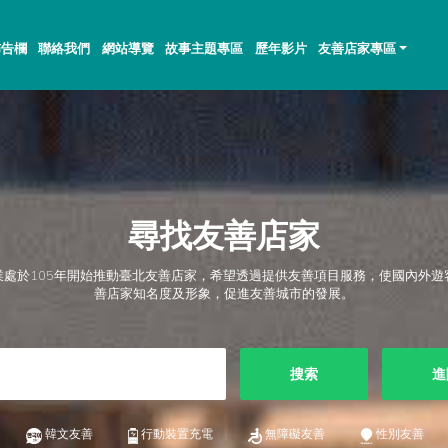
佈告欄
聯絡我們
網站導覽
故事主題專區
歷年影片
友善店家專區
尋找友善店家
業處於105年開始推動臺北友善店家，希望透過提供友善項目服務，使國內外遊
善店家知名度及形象，促進友善城市的發展。
搜索
進
韓文友善
行動裝置充電
無障礙友善
性別友善