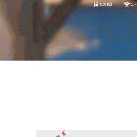
友善廁所
公
:::