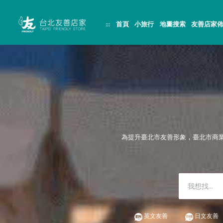
跳
頁
到
面
主
頂
:::
首頁
小旅行
地圖搜索
友善店家
要
端
內
容
區
塊
為提升臺北市友善形象，臺北市商
英文友善
日文友善