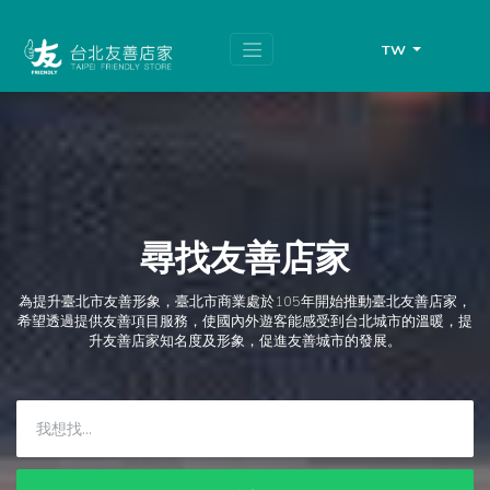
跳
頁
到
面
主
頂
TW
要
端
內
容
區
塊
尋找友善店家
為提升臺北市友善形象，臺北市商業處於105年開始推動臺北友善店家，
希望透過提供友善項目服務，使國內外遊客能感受到台北城市的溫暖，提
升友善店家知名度及形象，促進友善城市的發展。